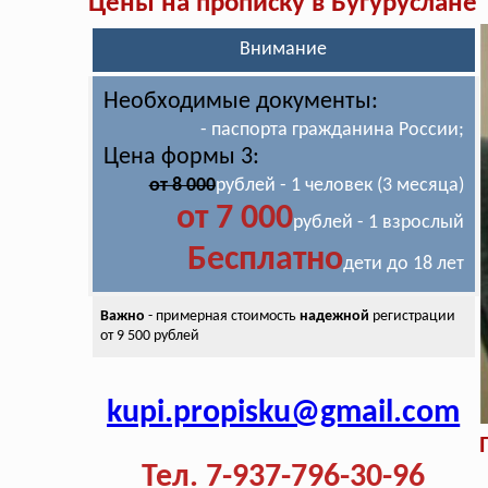
Цены на прописку в Бугуруслане
Внимание
Необходимые документы:
- паспорта гражданина России;
Цена формы 3:
от 8 000
рублей - 1 человек (3 месяца)
от 7 000
рублей - 1 взрослый
Бесплатно
дети до 18 лет
Важно
- примерная стоимость
надежной
регистрации
от 9 500 рублей
kupi.propisku@gmail.com
Тел. 7-937-796-30-96