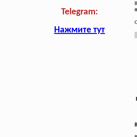
В
п
Telegram:
О
Нажмите тут
В