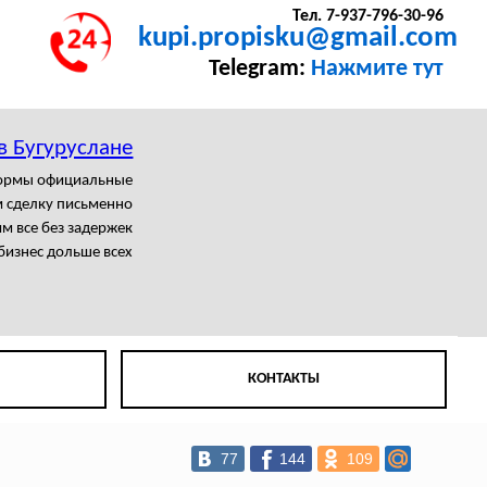
Тел. 7-937-796-30-96
kupi.propisku@gmail.com
Telegram:
Нажмите тут
в Бугуруслане
формы официальные
 сделку письменно
м все без задержек
бизнес дольше всех
КОНТАКТЫ
77
144
109